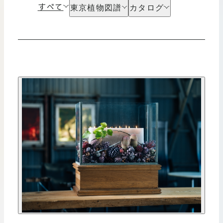
板橋店
すべて
東京植物図譜
カタログ
お取引につ
川崎加工部
すべて
すべて
2025年
2024年
いて
お問い合わ
せ
EN
flore21
official instagram
Tokyo
shokubutsu zufu
facebook