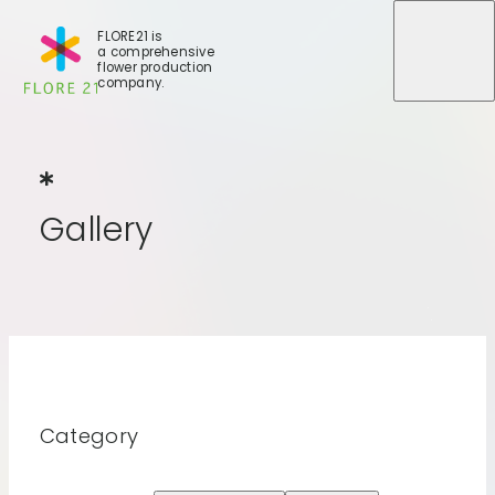
FLORE21 is
a comprehensive
メニュ
画像ポ
メニュ
flower production
company.
Gallery
G
a
l
l
e
r
y
店舗一覧
BLOG
事業紹介
世田谷店
会社概要
大田本店
大田支店
Category
FLORE
大田新店
STORY
Gallery
葛西店