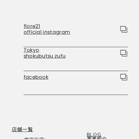
flore21
official instagram
Tokyo
shokubutsu zufu
facebook
店舗一覧
BLOG
事業紹介