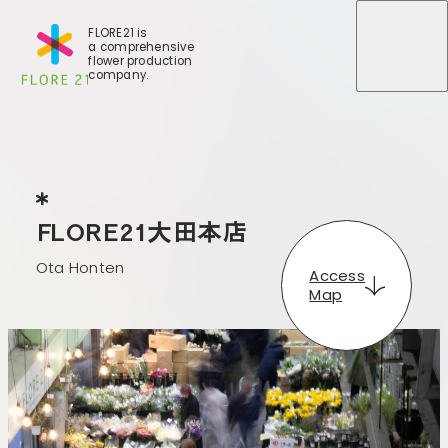
FLORE21 is
a comprehensive
メニュ
メニュ
flower production
company.
FLORE21大田本店
Ota Honten
F
L
O
R
E
2
1
大
田
本
店
O
t
a
H
o
n
t
e
n
店舗一覧
Access
BLOG
Map
事業紹介
世田谷店
会社概要
大田本店
大田支店
FLORE
大田新店
STORY
Gallery
葛西店