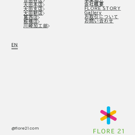
世田谷店
会社概要
大田本店
FLORE STORY
大田支店
Gallery
大田新店
お取引について
葛西店
お問い合わせ
板橋店
川崎加工部
EN
@flore21.com