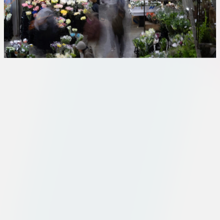
板橋店
お取引につ
川崎加工部
いて
お問い合わ
せ
EN
flore21
official instagram
Tokyo
shokubutsu zufu
facebook