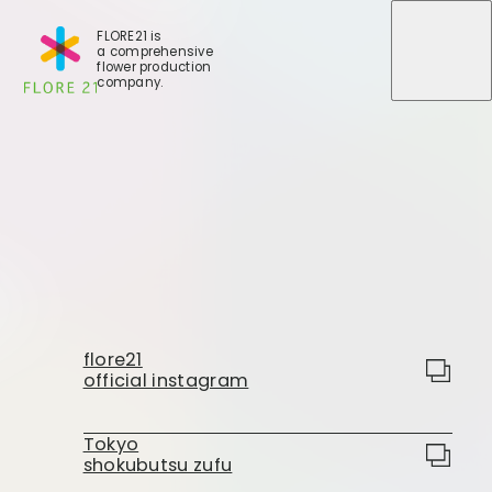
FLORE21 is
a comprehensive
メニュ
メニュ
flower production
company.
店舗一覧
BLOG
事業紹介
世田谷店
flore21
会社概要
official instagram
大田本店
大田支店
FLORE
大田新店
Tokyo
shokubutsu zufu
STORY
Gallery
葛西店