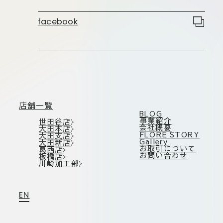
板橋店
お取引につ
川崎加工部
facebook
いて
お問い合わ
せ
EN
店舗一覧
BLOG
事業紹介
世田谷店
会社概要
大田本店
FLORE STORY
大田支店
flore21
Gallery
大田新店
official instagram
お取引について
葛西店
お問い合わせ
板橋店
川崎加工部
Tokyo
shokubutsu zufu
EN
facebook