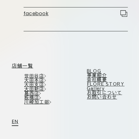
板橋店
お取引につ
川崎加工部
facebook
いて
お問い合わ
せ
EN
店舗一覧
BLOG
事業紹介
世田谷店
会社概要
大田本店
FLORE STORY
大田支店
flore21
Gallery
大田新店
official instagram
お取引について
葛西店
お問い合わせ
板橋店
川崎加工部
Tokyo
shokubutsu zufu
EN
facebook