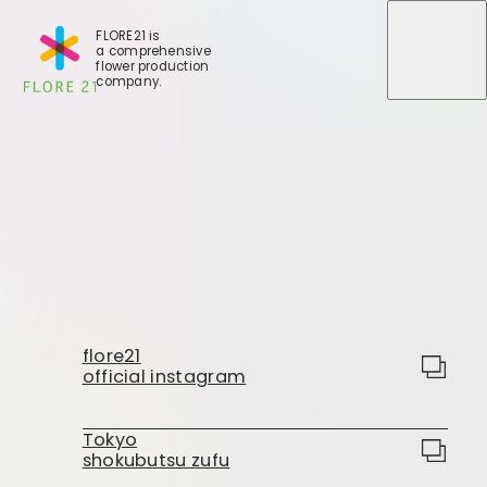
FLORE21 is
a comprehensive
メニュ
メニュ
flower production
company.
店舗一覧
BLOG
事業紹介
世田谷店
flore21
会社概要
official instagram
大田本店
大田支店
FLORE
大田新店
Tokyo
shokubutsu zufu
STORY
Gallery
葛西店