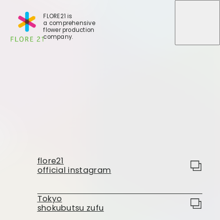
FLORE21 is
a comprehensive
メニュ
メニュ
flower production
company.
店舗一覧
BLOG
事業紹介
世田谷店
flore21
会社概要
official instagram
大田本店
大田支店
FLORE
大田新店
Tokyo
shokubutsu zufu
STORY
Gallery
葛西店