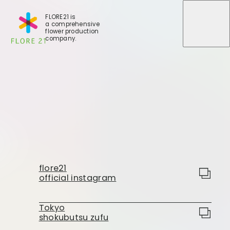
FLORE21 is
a comprehensive
メニュ
メニュ
flower production
company.
店舗一覧
BLOG
事業紹介
世田谷店
flore21
会社概要
official instagram
大田本店
大田支店
FLORE
大田新店
Tokyo
shokubutsu zufu
STORY
Gallery
葛西店