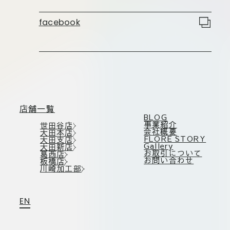
板橋店
お取引につ
川崎加工部
facebook
いて
お問い合わ
せ
EN
店舗一覧
BLOG
事業紹介
世田谷店
会社概要
大田本店
FLORE STORY
大田支店
flore21
Gallery
大田新店
official instagram
お取引について
葛西店
お問い合わせ
板橋店
川崎加工部
Tokyo
shokubutsu zufu
EN
facebook