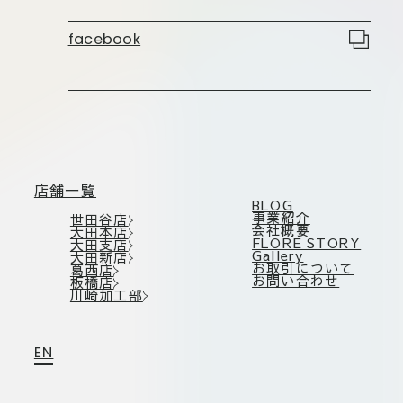
板橋店
お取引につ
川崎加工部
facebook
いて
お問い合わ
せ
EN
店舗一覧
BLOG
事業紹介
世田谷店
会社概要
大田本店
FLORE STORY
大田支店
flore21
Gallery
大田新店
official instagram
お取引について
葛西店
お問い合わせ
板橋店
川崎加工部
Tokyo
shokubutsu zufu
EN
facebook