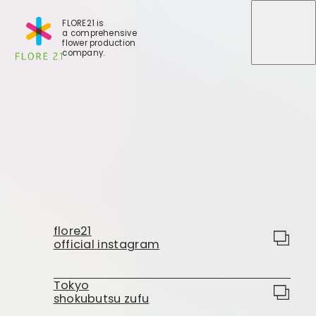
FLORE21 is
a comprehensive
メニュ
メニュ
flower production
company.
店舗一覧
BLOG
事業紹介
世田谷店
flore21
会社概要
official instagram
大田本店
大田支店
FLORE
大田新店
Tokyo
shokubutsu zufu
STORY
Gallery
葛西店