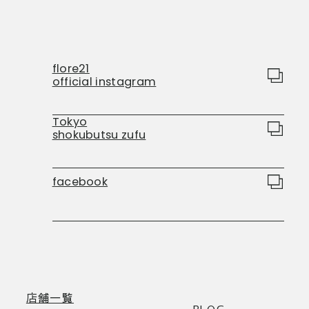
flore21
official instagram
Tokyo
shokubutsu zufu
facebook
店舗一覧
BLOG