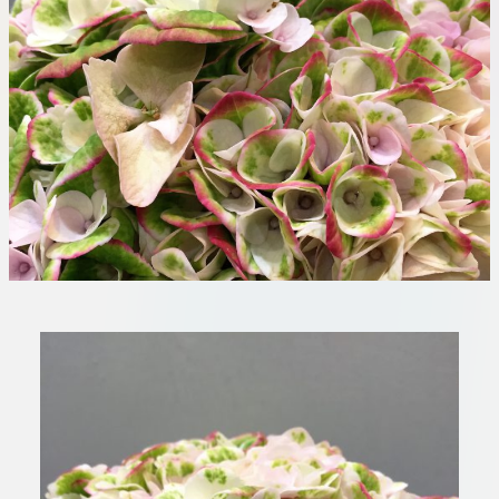
板橋店
お取引につ
川崎加工部
いて
お問い合わ
せ
EN
flore21
official instagram
Tokyo
shokubutsu zufu
facebook