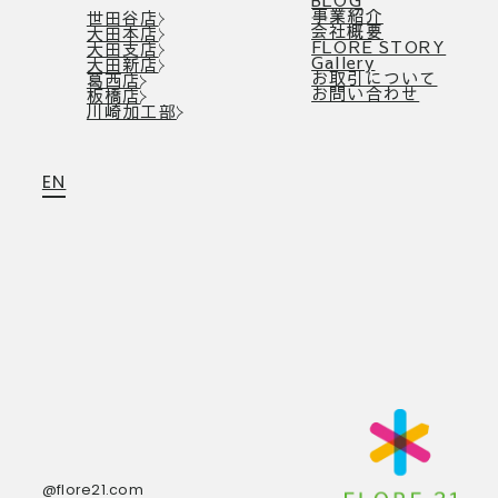
事業紹介
世田谷店
会社概要
大田本店
FLORE STORY
大田支店
Gallery
大田新店
お取引について
葛西店
お問い合わせ
板橋店
川崎加工部
EN
@flore21.com