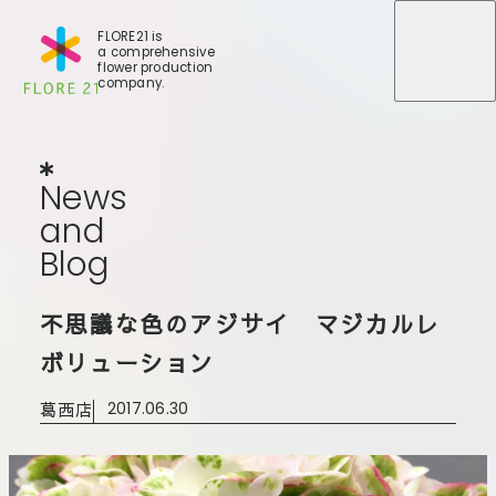
FLORE21 is
a comprehensive
メニュ
メニュ
flower production
company.
News
and
Blog
N
e
w
s
a
n
d
B
l
o
g
店舗一覧
不思議な色のアジサイ マジカルレ
BLOG
事業紹介
世田谷店
ボリューション
会社概要
大田本店
葛西店
2017.06.30
大田支店
FLORE
大田新店
STORY
Gallery
葛西店