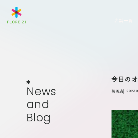
店舗一覧
今日の
News
and
Blog
N
e
w
s
葛西店
2023.0
a
n
d
B
l
o
g