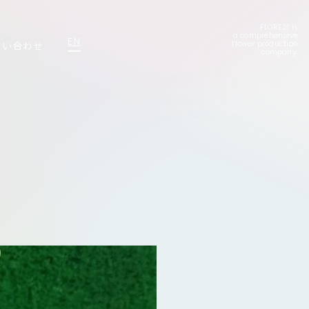
FLORE21 is
a comprehensive
EN
問い合わせ
flower production
company.