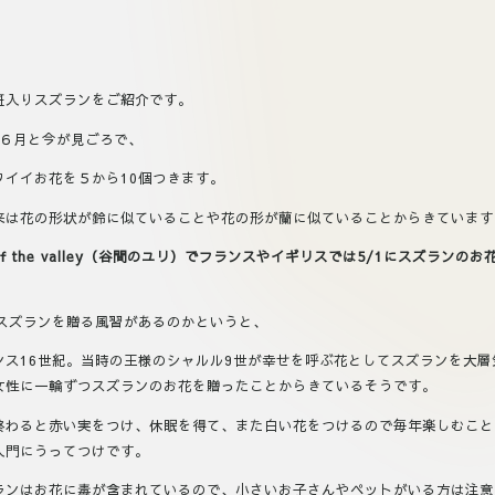
斑入りスズランをご紹介です。
~６月と今が見ごろで、
ワイイお花を５から10個つきます。
来は花の形状が鈴に似ていることや花の形が蘭に似ていることからきています
y of the valley（谷間のユリ）でフランスやイギリスでは5/1にスズラ
にスズランを贈る風習があるのかというと、
ス16世紀。当時の王様のシャルル9世が幸せを呼ぶ花としてスズランを大層気
女性に一輪ずつスズランのお花を贈ったことからきているそうです。
終わると赤い実をつけ、休眠を得て、また白い花をつけるので毎年楽しむこと
入門にうってつけです。
ランはお花に毒が含まれているので、小さいお子さんやペットがいる方は注意