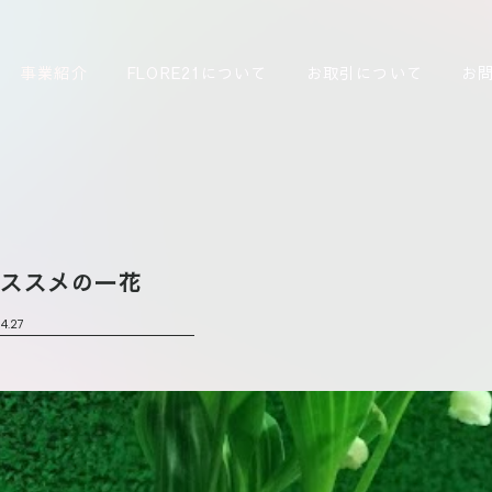
事業紹介
FLORE21について
お取引について
お
オススメの一花
4.27