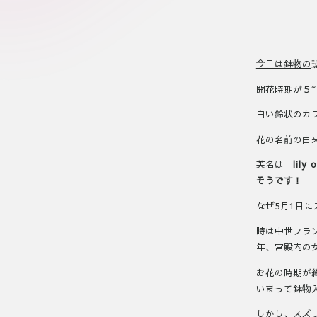
今日は鉢物の
開花時期が５
白い鈴状のカ
花の名前の由
英名は
lil
そうです！
なぜ5月1日
時は中世フラン
年、宮殿内の
お花の時期が
いまって鉢物
しかし、スズ