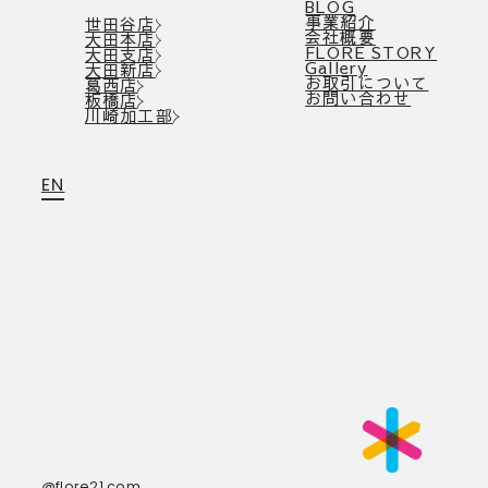
BLOG
事業紹介
世田谷店
会社概要
大田本店
FLORE STORY
大田支店
Gallery
大田新店
お取引について
葛西店
お問い合わせ
板橋店
川崎加工部
EN
@flore21.com