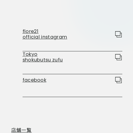
flore21
official instagram
Tokyo
shokubutsu zufu
facebook
店舗一覧