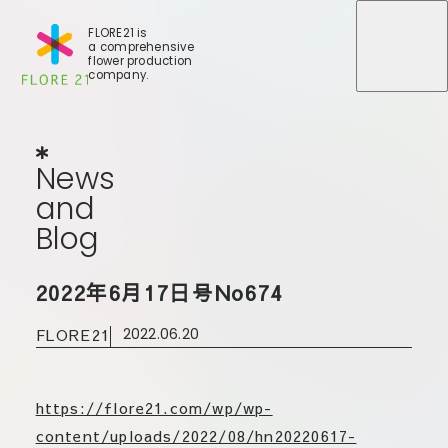
FLORE21 is
a comprehensive
メニュ
メニュ
flower production
company.
News
and
Blog
N
e
w
s
a
n
d
B
l
o
g
店舗一覧
2022年6月17日号No674
BLOG
事業紹介
世田谷店
FLORE21
2022.06.20
会社概要
大田本店
大田支店
FLORE
大田新店
https://flore21.com/wp/wp-
STORY
Gallery
葛西店
content/uploads/2022/08/hn20220617-