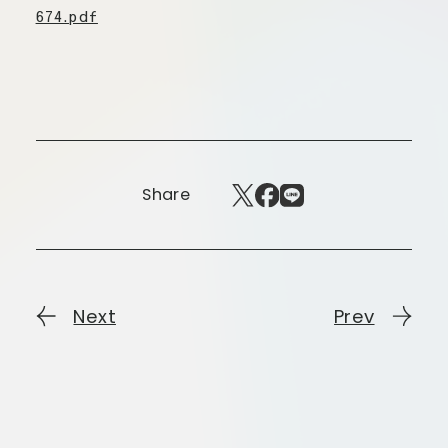
板橋店
674.pdf
お取引につ
川崎加工部
いて
お問い合わ
せ
EN
Share
flore21
official instagram
Next
Prev
Tokyo
shokubutsu zufu
facebook