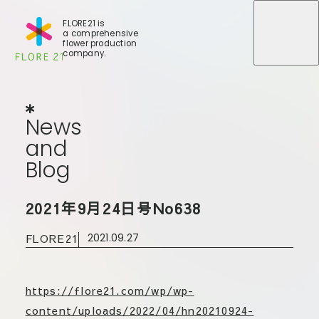
FLORE21 is
a comprehensive
メニュ
メニュ
flower production
company.
News
and
Blog
N
e
w
s
a
n
d
B
l
o
g
店舗一覧
2021年9月24日号No638
BLOG
事業紹介
世田谷店
FLORE21
2021.09.27
会社概要
大田本店
大田支店
FLORE
大田新店
https://flore21.com/wp/wp-
STORY
Gallery
葛西店
content/uploads/2022/04/hn20210924-