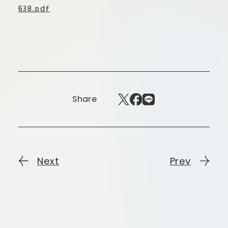
板橋店
638.pdf
お取引につ
川崎加工部
いて
お問い合わ
せ
EN
Share
flore21
official instagram
Next
Prev
Tokyo
shokubutsu zufu
facebook