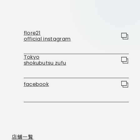
flore21
official instagram
Tokyo
shokubutsu zufu
facebook
店舗一覧