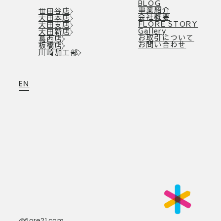
BLOG
事業紹介
世田谷店
会社概要
大田本店
FLORE STORY
大田支店
Gallery
大田新店
お取引について
葛西店
お問い合わせ
板橋店
川崎加工部
EN
@flore21.com