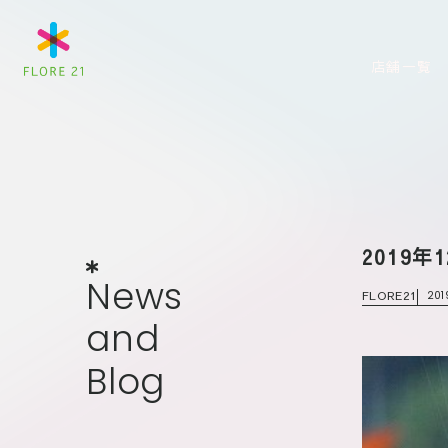
店舗一覧
2019年
News
and
Blog
N
e
w
s
FLORE21
201
a
n
d
B
l
o
g