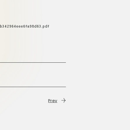
b342964eee6fa98d63.pdf
Prev