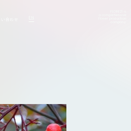
FLORE21 is
a comprehensive
EN
問い合わせ
flower production
company.