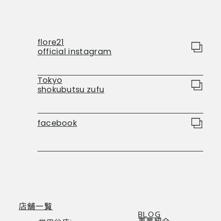
flore21
official instagram
Tokyo
shokubutsu zufu
facebook
店舗一覧
BLOG
事業紹介