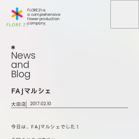
FLORE21 is
a comprehensive
メニュ
メニュ
flower production
company.
News
and
Blog
N
e
w
s
a
n
d
B
l
o
g
店舗一覧
FAJマルシェ
BLOG
事業紹介
世田谷店
大田店
2017.02.10
会社概要
大田本店
大田支店
FLORE
大田新店
今日は、FAJマルシェでした！
STORY
Gallery
葛西店