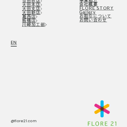
世田谷店
会社概要
大田本店
FLORE STORY
大田支店
Gallery
大田新店
お取引について
葛西店
お問い合わせ
板橋店
川崎加工部
EN
@flore21.com