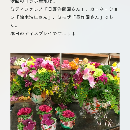
今回のコラボ産地は…
板橋店
ミディファレノ「日野洋蘭園さん」、カーネーショ
お取引につ
川崎加工部
ン「鈴木浩仁さん」、ミモザ「長作園さん」でし
いて
た。
お問い合わ
本日のディスプレイです…↓↓
せ
EN
flore21
official instagram
Tokyo
shokubutsu zufu
facebook