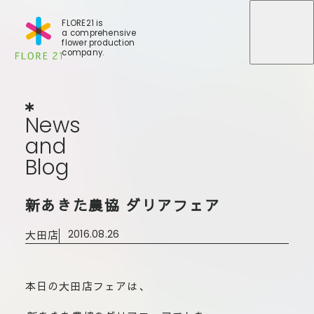
FLORE21 is
a comprehensive
メニュ
メニュ
flower production
company.
News
and
Blog
N
e
w
s
a
n
d
B
l
o
g
店舗一覧
新あきた農協 ダリアフェア
BLOG
事業紹介
世田谷店
大田店
2016.08.26
会社概要
大田本店
大田支店
FLORE
大田新店
本日の大田店フェアは、
STORY
Gallery
葛西店