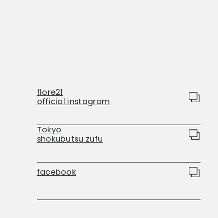
flore21
official instagram
Tokyo
shokubutsu zufu
facebook