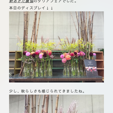
新あきた農協
のダリアフェアでした。
板橋店
本日のディスプレイ↓↓
お取引につ
川崎加工部
いて
お問い合わ
せ
EN
flore21
official instagram
Tokyo
少し、秋らしさも感じられてきましたね。
shokubutsu zufu
facebook