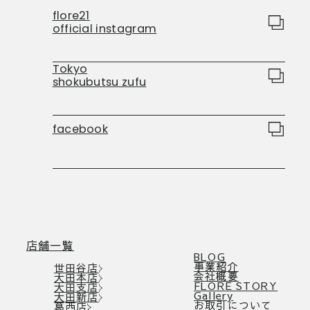
flore21
official instagram
Tokyo
shokubutsu zufu
facebook
店舗一覧
BLOG
事業紹介
世田谷店
会社概要
大田本店
FLORE STORY
大田支店
Gallery
大田新店
お取引について
葛西店