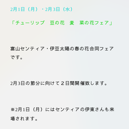
板橋店
月
日（月）・
月
日（水）
2
1
2
3
お取引につ
川崎加工部
いて
「チューリップ 豆の花 麦 菜の花フェア」
お問い合わ
せ
富山センティア・伊豆太陽の春の花
合同フェア
EN
です。
flore21
月
日の節分に向けて２日間開催致します。
2
3
official instagram
Tokyo
shokubutsu zufu
※
月
日（月）にはセンティアの伊東さんも来
2
1
場されます。
facebook