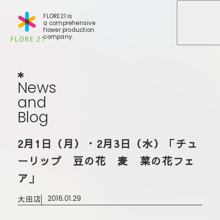
FLORE21 is
a comprehensive
メニュ
メニュ
flower production
company.
News
and
Blog
N
e
w
s
a
n
d
B
l
o
g
店舗一覧
2月1日（月）・2月3日（水）「チュ
BLOG
事業紹介
世田谷店
ーリップ 豆の花 麦 菜の花フェ
会社概要
大田本店
ア」
大田支店
FLORE
大田新店
大田店
2016.01.29
STORY
Gallery
葛西店