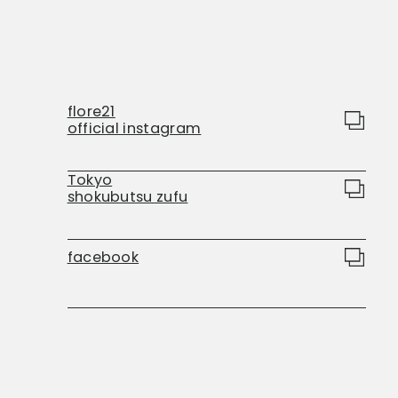
flore21
official instagram
Tokyo
shokubutsu zufu
facebook