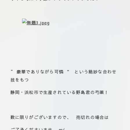
板橋店
お取引につ
川崎加工部
いて
お問い合わ
せ
EN
” 豪華でありながら可憐 “ という絶妙な合わせ
flore21
技をもつ
official instagram
静岡・浜松市で生産されている野島君の芍薬！
Tokyo
shokubutsu zufu
数に限りがございますので、 売切れの場合は
facebook
ご了承くださいませ m(_