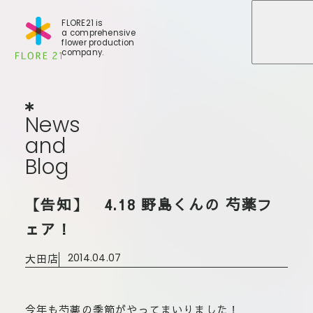
FLORE21 is
a comprehensive
メニュ
メニュ
flower production
company.
News
and
Blog
N
e
w
s
a
n
d
B
l
o
g
店舗一覧
【告知】 4.18 野島くんの 芍薬フ
BLOG
事業紹介
世田谷店
ェア！
会社概要
大田本店
大田店
2014.04.07
大田支店
FLORE
大田新店
STORY
Gallery
葛西店
今年も芍薬の季節がやってまいりました！