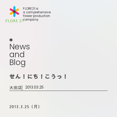
FLORE21 is
a comprehensive
flower production
company.
News
and
Blog
N
e
w
s
a
n
d
B
l
o
g
店舗一覧
せん！にち！こうっ！
BL
事業
世田谷店
大田店
2013.03.25
会社
大田本店
大田支店
FLO
大田新店
2013.3.25（月）
ST
Gall
葛西店