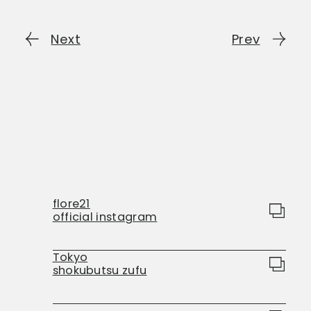
Next
Prev
flore21
official instagram
Tokyo
shokubutsu zufu