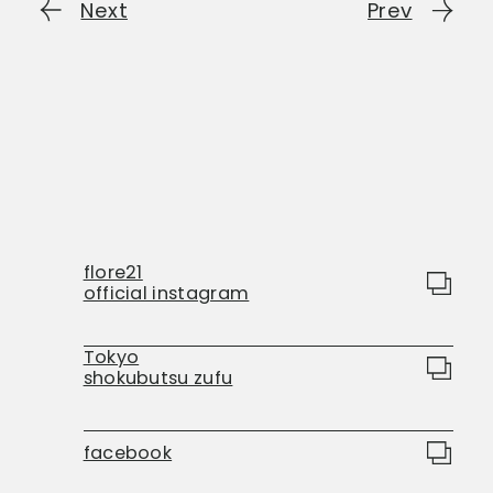
Next
Prev
flore21
official instagram
Tokyo
shokubutsu zufu
facebook