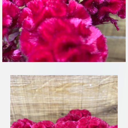
板橋店
お取引につ
川崎加工部
いて
お問い合わ
せ
EN
flore21
official instagram
Tokyo
shokubutsu zufu
facebook