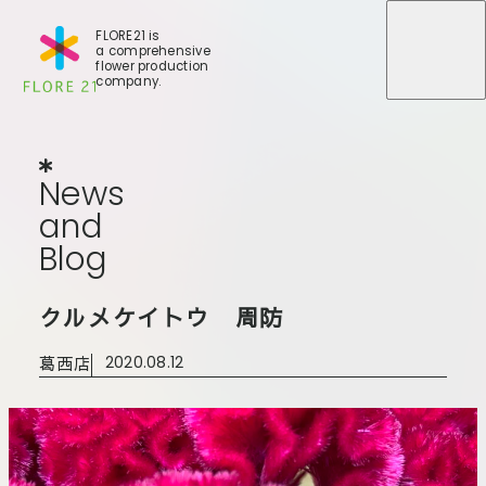
FLORE21 is
a comprehensive
メニュ
メニュ
flower production
company.
News
and
Blog
N
e
w
s
a
n
d
B
l
o
g
店舗一覧
クルメケイトウ 周防
BLOG
事業紹介
世田谷店
葛西店
2020.08.12
会社概要
大田本店
大田支店
FLORE
大田新店
STORY
Gallery
葛西店