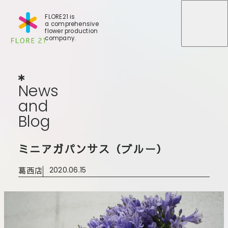
FLORE21 is
a comprehensive
メニュ
メニュ
flower production
company.
News
and
Blog
N
e
w
s
a
n
d
B
l
o
g
店舗一覧
ミニアガパンサス（ブルー）
BLOG
事業紹介
世田谷店
葛西店
2020.06.15
会社概要
大田本店
大田支店
FLORE
大田新店
STORY
Gallery
葛西店