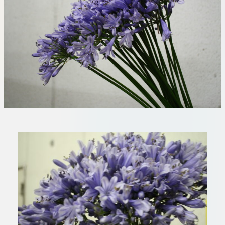
板橋店
お取引につ
川崎加工部
いて
お問い合わ
せ
EN
flore21
official instagram
Tokyo
shokubutsu zufu
facebook