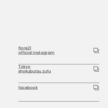
flore21
official instagram
Tokyo
shokubutsu zufu
facebook