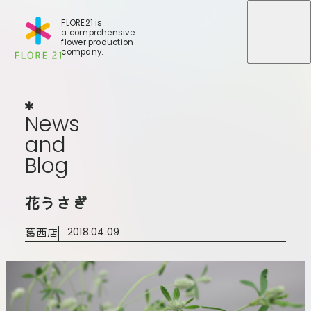
FLORE21 is
a comprehensive
メニュ
メニュ
flower production
company.
News
and
Blog
N
e
w
s
a
n
d
B
l
o
g
店舗一覧
花うさぎ
BLOG
事業紹介
世田谷店
葛西店
2018.04.09
会社概要
大田本店
大田支店
FLORE
大田新店
STORY
Gallery
葛西店