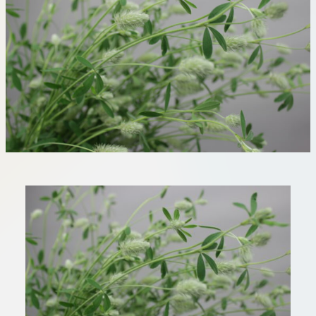
板橋店
お取引につ
川崎加工部
いて
お問い合わ
せ
EN
flore21
official instagram
Tokyo
shokubutsu zufu
facebook