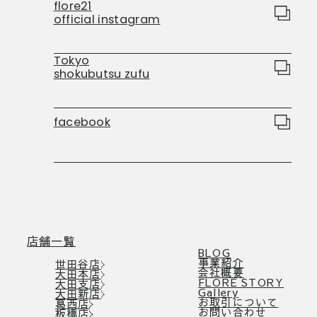
flore21
official instagram
Tokyo
shokubutsu zufu
facebook
店舗一覧
BLOG
事業紹介
世田谷店
会社概要
大田本店
FLORE STORY
大田支店
Gallery
大田新店
お取引について
葛西店
お問い合わせ
板橋店