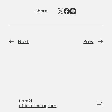
Share
Next
Prev
flore21
official instagram