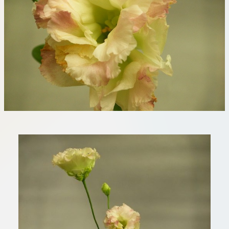
板橋店
お取引につ
川崎加工部
いて
お問い合わ
せ
EN
flore21
official instagram
Tokyo
shokubutsu zufu
facebook