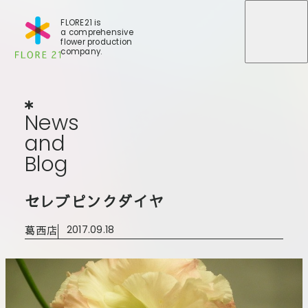
FLORE21 is
a comprehensive
メニュ
メニュ
flower production
company.
News
and
Blog
N
e
w
s
a
n
d
B
l
o
g
店舗一覧
セレブピンクダイヤ
BLOG
事業紹介
世田谷店
葛西店
2017.09.18
会社概要
大田本店
大田支店
FLORE
大田新店
STORY
Gallery
葛西店