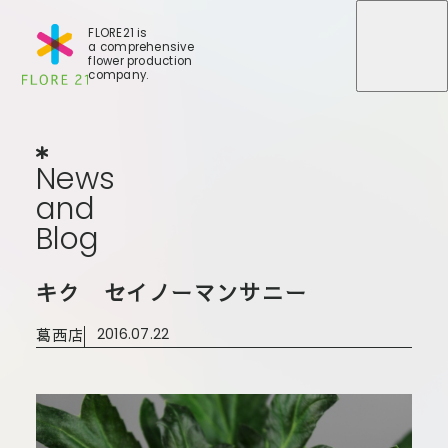
FLORE21 is
a comprehensive
メニュ
メニュ
flower production
company.
News
and
Blog
N
e
w
s
a
n
d
B
l
o
g
店舗一覧
キク セイノーマンサニー
BLOG
事業紹介
世田谷店
葛西店
2016.07.22
会社概要
大田本店
大田支店
FLORE
大田新店
STORY
Gallery
葛西店