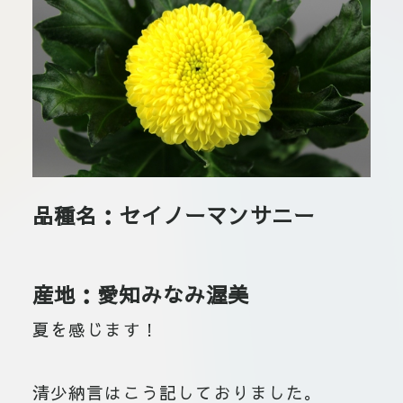
板橋店
お取引につ
川崎加工部
いて
お問い合わ
せ
EN
品種名：セイノーマンサニー
flore21
official instagram
産地：愛知みなみ渥美
Tokyo
夏を感じます！
shokubutsu zufu
清少納言はこう記しておりました。
facebook