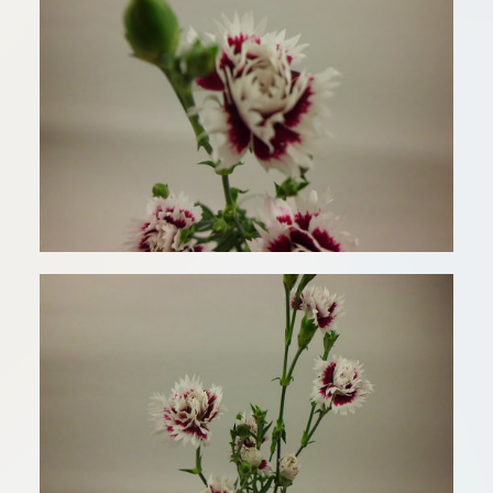
板橋店
川崎加工部
flore21
official instag
Tokyo
shokubutsu zuf
facebook