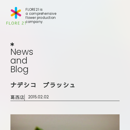
FLORE21 is
a comprehensive
flower production
company.
News
and
Blog
N
e
w
s
a
n
d
B
l
o
g
店舗一覧
ナデシコ ブラッシュ
世田谷店
葛西店
2015.02.02
大田本店
大田支店
大田新店
葛西店