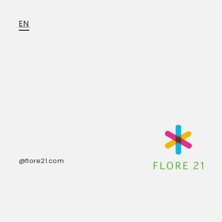
EN
@flore21.com