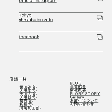
official instagram
Tokyo
shokubutsu zufu
facebook
店舗一覧
BLOG
事業紹介
世田谷店
会社概要
大田本店
FLORE STORY
大田支店
Gallery
大田新店
お取引について
葛西店
お問い合わせ
板橋店
川崎加工部