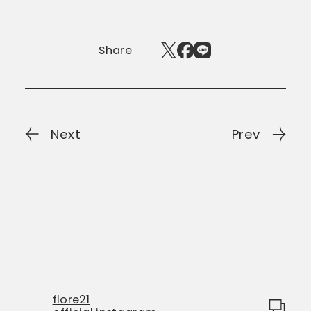
Share
Next
Prev
flore21