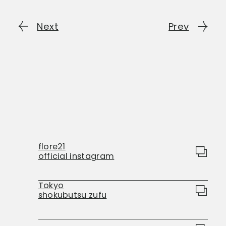
Next
Prev
flore21
official instagram
Tokyo
shokubutsu zufu