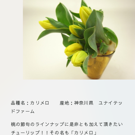
板橋店
お取
川崎加工部
いて
お問
せ
EN
flore21
official instagram
品種名：カリメロ 産地：神奈川県 ユナイテッ
Tokyo
ドファーム
shokubutsu zufu
桃の節句のラインナップに是非とも加えて頂きたい
facebook
チューリップ！！その名も「カリメロ」