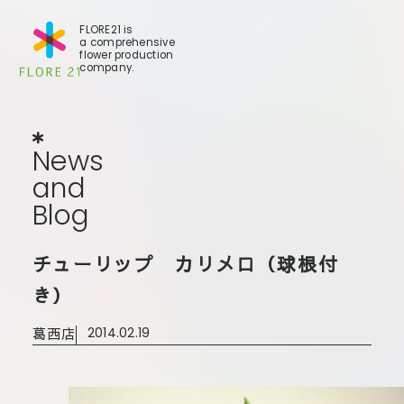
FLORE21 is
a comprehensive
flower production
company.
News
and
Blog
N
e
w
s
a
n
d
B
l
o
g
店舗一覧
チューリップ カリメロ（球根付
BLO
事業
世田谷店
き）
会社
大田本店
葛西店
2014.02.19
大田支店
FLO
大田新店
STO
Galle
葛西店