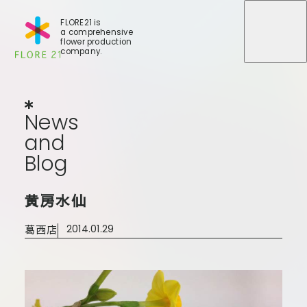
FLORE21 is
a comprehensive
メニュ
メニュ
flower production
company.
News
and
Blog
N
e
w
s
a
n
d
B
l
o
g
店舗一覧
黄房水仙
BLOG
事業紹介
世田谷店
葛西店
2014.01.29
会社概要
大田本店
大田支店
FLORE
大田新店
STORY
Gallery
葛西店