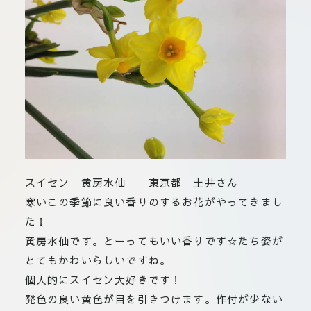
板橋店
お取引につ
川崎加工部
いて
お問い合わ
せ
EN
スイセン 黄房水仙 東京都 土井さん
flore21
寒いこの季節に良い香りのするお花がやってきまし
official instagram
た！
黄房水仙です。とーってもいい香りです☆たち姿が
Tokyo
shokubutsu zufu
とてもかわいらしいですね。
個人的にスイセン大好きです！
発色の良い黄色が目を引きつけます。作付が少ない
facebook