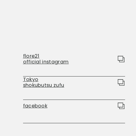
flore21
official instagram
Tokyo
shokubutsu zufu
facebook