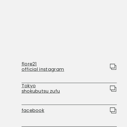
flore21
official instagram
Tokyo
shokubutsu zufu
facebook