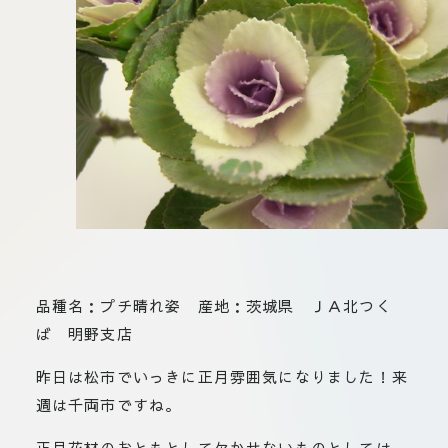
板橋店
お取引
川崎加工部
いて
お問い
せ
EN
flore21
official instagram
品種名：プチ晴れ姿 産地：茨城県 ＪＡ北つく
ば 明野支店
Tokyo
shokubutsu zufu
昨日は松市でいっきに正月雰囲気になりました！来
週は千両市ですね。
facebook
正月花材のおともとして欠かせないものとしては