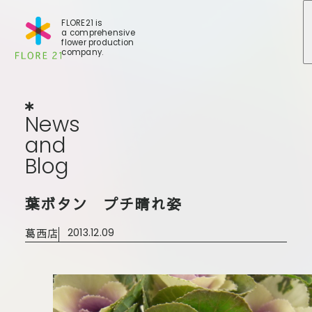
FLORE21 is
a comprehensive
flower production
company.
News
and
Blog
N
e
w
s
a
n
d
B
l
o
g
店舗一覧
葉ボタン プチ晴れ姿
BLOG
事業紹
世田谷店
葛西店
2013.12.09
会社概
大田本店
大田支店
FLORE
大田新店
STORY
Gallery
葛西店