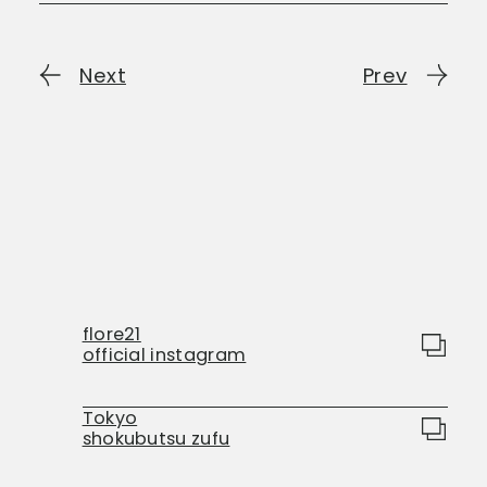
Next
Prev
flore21
official instagram
Tokyo
shokubutsu zufu