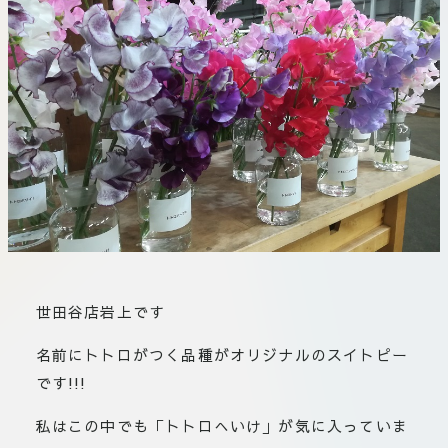
板橋店
お取引につ
川崎加工部
いて
お問い合わ
せ
EN
flore21
official instagram
世田谷店岩上です
Tokyo
名前にトトロがつく品種がオリジナルのスイトピー
shokubutsu zufu
です!!!
私はこの中でも「トトロへいけ」が気に入っていま
facebook