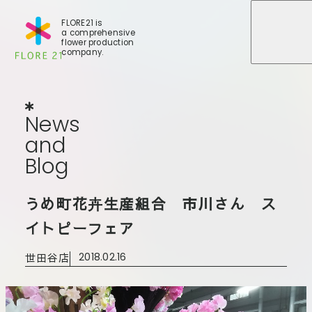
FLORE21 is
a comprehensive
メニュ
メニュ
flower production
company.
News
and
Blog
N
e
w
s
a
n
d
B
l
o
g
店舗一覧
うめ町花卉生産組合 市川さん ス
BLOG
事業紹介
世田谷店
イトピーフェア
会社概要
大田本店
世田谷店
2018.02.16
大田支店
FLORE
大田新店
STORY
Gallery
葛西店