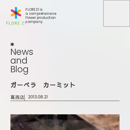
FLORE21 is
a comprehensive
メニュ
メニュ
flower production
company.
News
and
Blog
N
e
w
s
a
n
d
B
l
o
g
店舗一覧
ガーベラ カーミット
BLOG
事業紹介
世田谷店
葛西店
2013.08.21
会社概要
大田本店
大田支店
FLORE
大田新店
STORY
Gallery
葛西店