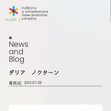
FLORE21 is
a comprehensive
flower production
company.
News
and
Blog
N
e
w
s
a
n
d
B
l
o
g
店舗一覧
ダリア ノクターン
BLOG
事業紹
世田谷店
葛西店
2013.07.05
会社概
大田本店
大田支店
FLOR
大田新店
STOR
Galler
葛西店