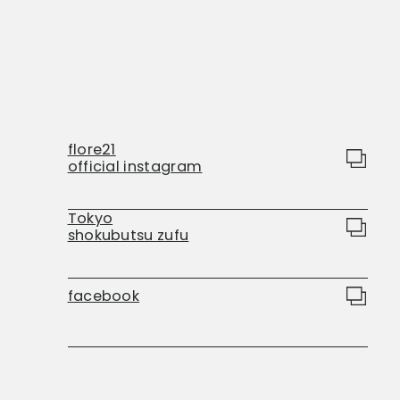
flore21
official instagram
Tokyo
shokubutsu zufu
facebook