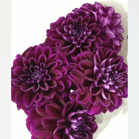
板橋店
お取引
川崎加工部
いて
お問い
せ
EN
flore21
official instagram
Tokyo
shokubutsu zufu
facebook