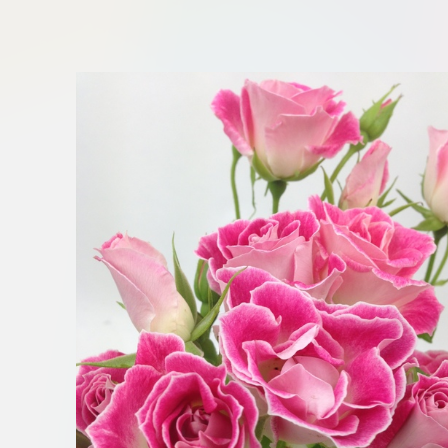
板橋店
お取引につ
川崎加工部
いて
お問い合わ
せ
EN
flore21
official instagram
Tokyo
shokubutsu zufu
facebook