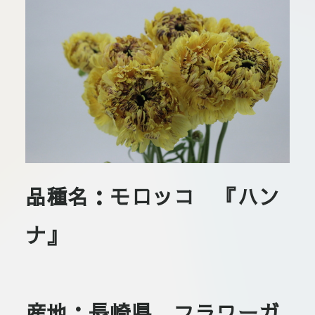
板橋店
お取引につ
川崎加工部
いて
お問い合わ
せ
EN
品種名：モロッコ 『ハン
flore21
official instagram
ナ』
Tokyo
shokubutsu zufu
産地：長崎県 フラワーガ
facebook