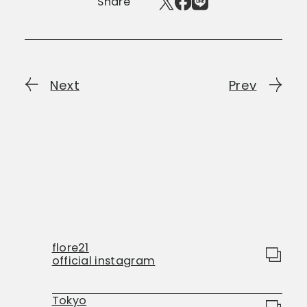
Share
Next
Prev
flore21
official instagram
Tokyo