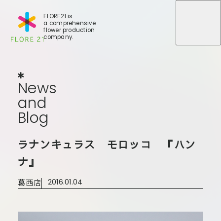
FLORE21 is
a comprehensive
メニュ
メニュ
flower production
company.
News
and
Blog
N
e
w
s
a
n
d
B
l
o
g
店舗一覧
ラナンキュラス モロッコ 『ハン
BLOG
事業紹介
世田谷店
ナ』
会社概要
大田本店
葛西店
2016.01.04
大田支店
FLORE
大田新店
STORY
Gallery
葛西店