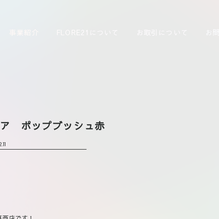
事業紹介
FLORE21について
お取引について
お
エア ポップブッシュ赤
.11
葛西店です！