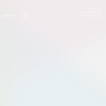
FLORE21 is
a comprehensive
EN
問い合わせ
flower production
company.