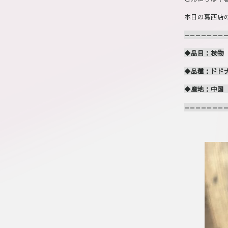
本日の葛西店
———————
◆品目：枝物
◆品種：ドド
◆産地：中国
———————