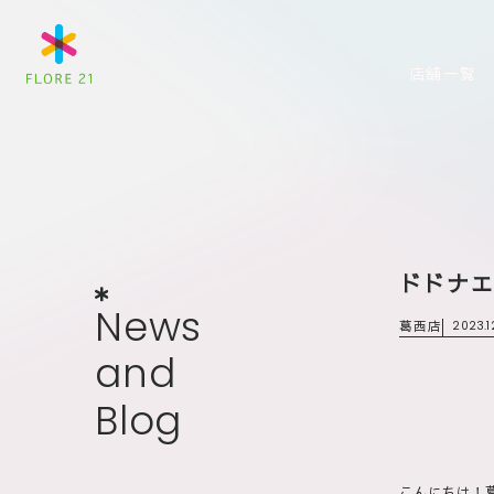
店舗一覧
ドドナ
News
and
Blog
N
e
w
s
葛西店
2023.12
a
n
d
B
l
o
g
こんにちは！