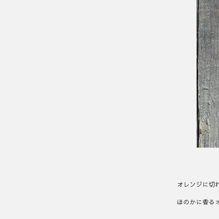
オレンジに切
ほのかに香る