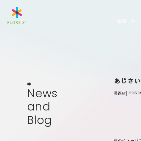
店舗一覧
あじさ
News
and
Blog
N
e
w
s
葛西店
2015.0
a
n
d
B
l
o
g
秋のイメージ