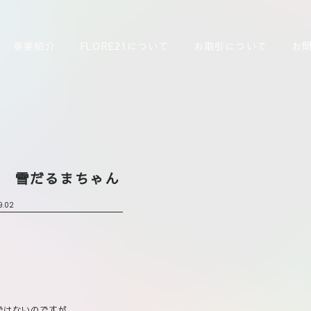
事業紹介
FLORE21について
お取引について
お
い 雪だるまちゃん
9.02
ではないのですが