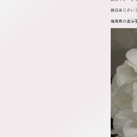
純白あじさい
福島県の
土っ子