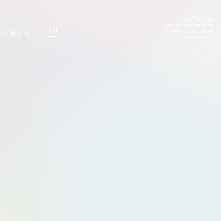
FLORE21 is
a comprehensive
EN
問い合わせ
flower production
company.