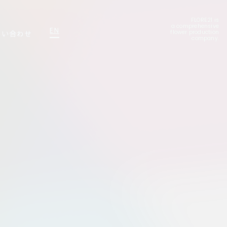
FLORE21 is
a comprehensive
EN
問い合わせ
flower production
company.