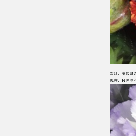
次は、高知県
現在、ＮＦラ