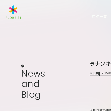
店舗一覧
ラナン
News
and
Blog
N
e
w
s
大田店
2015.0
a
n
d
B
l
o
g
本日店頭で販