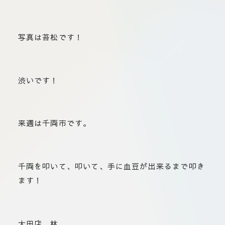
板橋店
お取引につ
川崎加工部
いて
写真は苔松です！
お問い合わ
せ
渋いです！
EN
来週は千両市です。
flore21
official instagram
千両を叩いて、叩いて、手に血豆が出来るまで叩き
Tokyo
ます！
shokubutsu zufu
facebook
大田店 林