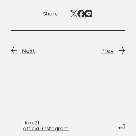
Share
Next
Prev
flore21
official instagram