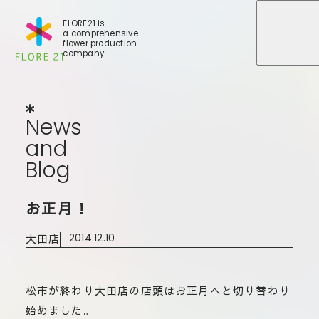
FLORE21 is
a comprehensive
メニュ
メニュ
flower production
company.
News
and
Blog
N
e
w
s
a
n
d
B
l
o
g
店舗一覧
お正月！
BLOG
事業紹介
世田谷店
大田店
2014.12.10
会社概要
大田本店
大田支店
FLORE
大田新店
松市が終わり大田店の店頭はお正月へと切り替わり
STORY
Gallery
葛西店
始めました。