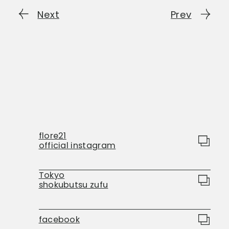
Next
Prev
flore21
official instagram
Tokyo
shokubutsu zufu
facebook