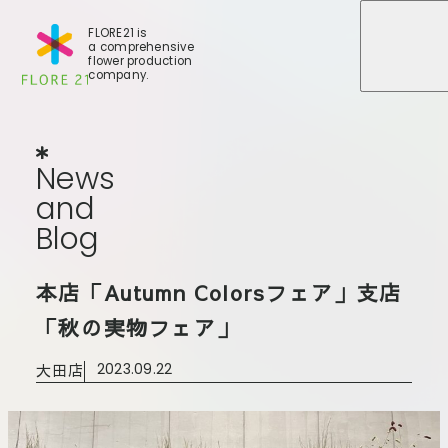
FLORE21 is
a comprehensive
メニュ
メニュ
flower production
company.
News
and
Blog
N
e
w
s
a
n
d
B
l
o
g
店舗一覧
本店「Autumn Colorsフェア」支店
BLOG
事業紹介
世田谷店
「秋の実物フェア」
会社概要
大田本店
大田店
2023.09.22
大田支店
FLORE
大田新店
STORY
Gallery
葛西店