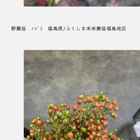
野薔薇 ﾉﾊﾞﾗ 福島県/ふくしま未来農協福島地区