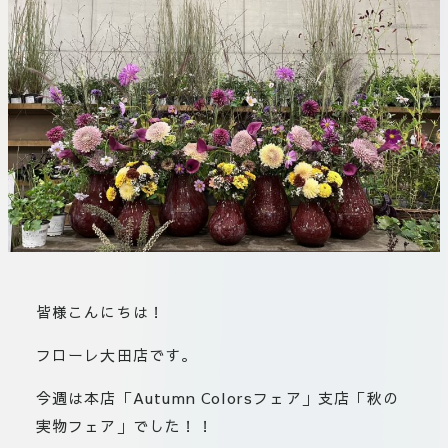
板橋店
お取引につ
川崎加工部
いて
お問い合わ
せ
EN
flore21
official instagram
皆様こんにちは！
Tokyo
フローレ大田店です。
shokubutsu zufu
今週は本店「Autumn Colorsフェア」支店「秋の
実物フェア」でした！！
facebook