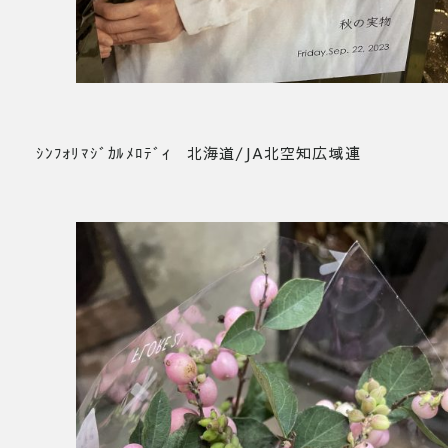
ｼﾝﾌｫﾘﾏｼﾞｶﾙﾒﾛﾃﾞｨ 北海道/JA北空知広域連