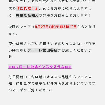
花材やそれに見合う資材等も多数並ぶ予定です！当
店で
『これだ！』
と思えるお花に巡り合えますよ
う、
豊富な品揃え
で皆様をお待ちしております！
次回のフェアは
9月27日(金)午前3時ごろ
からとなり
ます。
夜中は暑さもだいぶ和らいで参りましたね、ぜひ早
い時間から
フローレ世田谷店
にお越しくださいま
せ！
✨👀フローレ公式インスタスラム
👀✨
毎日更新中！各店舗のオススメ品種からフェア告
知、産地見学の様子など多方面を取り上げています
ので、ぜひご覧ください！