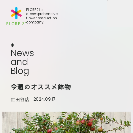
FLORE21 is
a comprehensive
メニュ
メニュ
flower production
company.
News
and
Blog
N
e
w
s
a
n
d
B
l
o
g
店舗一覧
今週のオススメ鉢物
BLOG
事業紹介
世田谷店
世田谷店
2024.09.17
会社概要
大田本店
大田支店
FLORE
大田新店
STORY
Gallery
葛西店