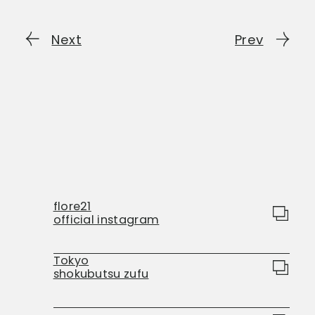
Next
Prev
flore21
official instagram
Tokyo
shokubutsu zufu