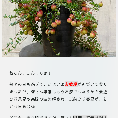
板橋店
お取引につ
川崎加工部
いて
お問い合わ
せ
EN
flore21
皆さん、こんにちは！
official instagram
敬老の日も過ぎて、いよいよ
お彼岸
が近づいて参り
ましたが、皆さん準備はもうお済でしょうか？最近
Tokyo
shokubutsu zufu
は花業界も高騰の波に押され、以前より客足が…と
いう日も☹💦
facebook
どこも大変な時期ですが、皆さん
団結して乗り越え