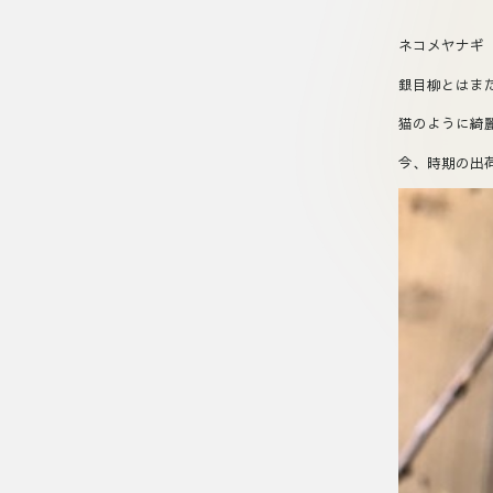
ネコメヤナギ
銀目柳とはま
猫のように綺
今、時期の出