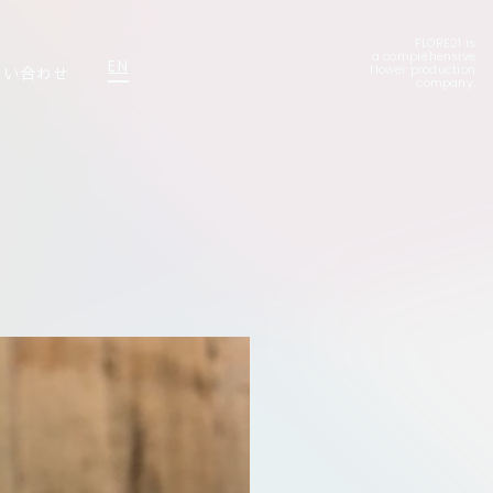
FLORE21 is
a comprehensive
EN
問い合わせ
flower production
company.