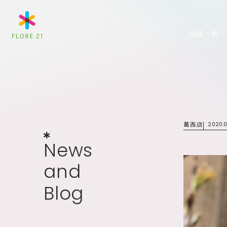
店舗一覧
葛西店
2020.0
News
and
Blog
N
e
w
s
a
n
d
B
l
o
g