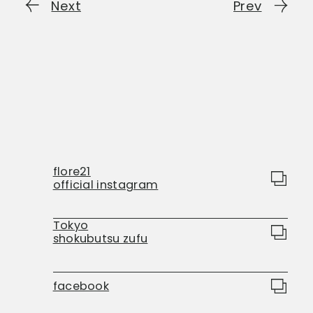
Next
Prev
flore21
official instagram
Tokyo
shokubutsu zufu
facebook