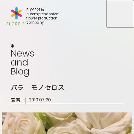
FLORE21 is
a comprehensive
メニュ
メニュ
flower production
company.
News
and
Blog
N
e
w
s
a
n
d
B
l
o
g
店舗一覧
バラ モノセロス
BLOG
事業紹介
世田谷店
葛西店
2019.07.20
会社概要
大田本店
大田支店
FLORE
大田新店
STORY
Gallery
葛西店