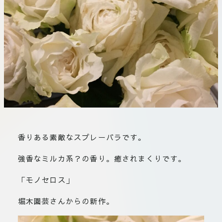
板橋店
お取引につ
川崎加工部
いて
お問い合わ
せ
EN
flore21
香りある素敵なスプレーバラです。
official instagram
強香なミルカ系？の香り。癒されまくりです。
Tokyo
「モノセロス」
shokubutsu zufu
堀木園芸さんからの新作。
facebook