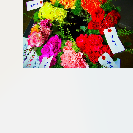
板橋店
お取引につ
川崎加工部
いて
お問い合わ
せ
EN
flore21
official instagram
Tokyo
shokubutsu zufu
facebook