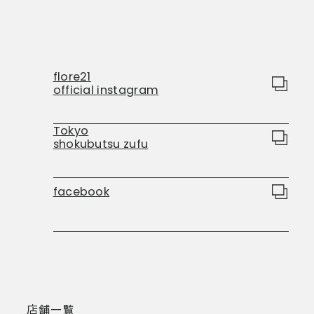
flore21
official instagram
Tokyo
shokubutsu zufu
facebook
店舗一覧