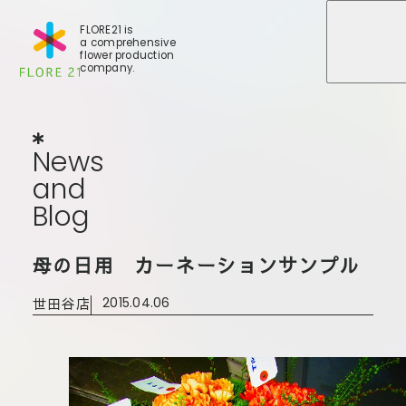
FLORE21 is
a comprehensive
メニュ
メニュ
flower production
company.
News
and
Blog
N
e
w
s
a
n
d
B
l
o
g
店舗一覧
母の日用 カーネーションサンプル
BLOG
事業紹介
世田谷店
世田谷店
2015.04.06
会社概要
大田本店
大田支店
FLORE
大田新店
STORY
Gallery
葛西店