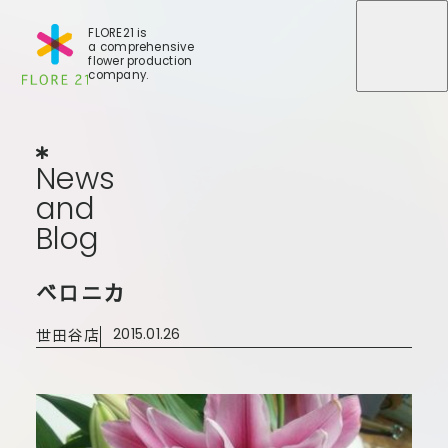
FLORE21 is
a comprehensive
メニュ
メニュ
flower production
company.
News
and
Blog
N
e
w
s
a
n
d
B
l
o
g
店舗一覧
ベロニカ
BLOG
事業紹介
世田谷店
世田谷店
2015.01.26
会社概要
大田本店
大田支店
FLORE
大田新店
STORY
Gallery
葛西店