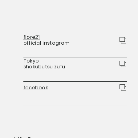
flore21
official instagram
Tokyo
shokubutsu zufu
facebook