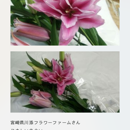
板橋店
お取引につ
川崎加工部
いて
お問い合わ
せ
EN
flore21
official instagram
Tokyo
shokubutsu zufu
宮崎県川添フラワーファームさん
facebook