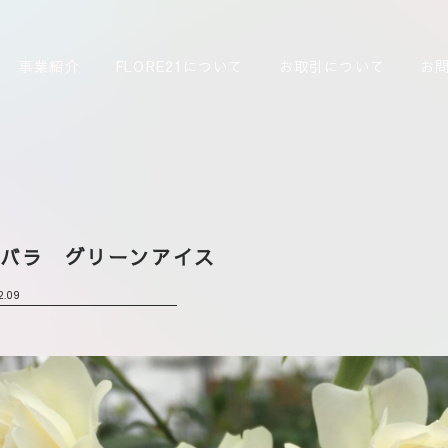
事業紹介
FLORE21について
お取引について
お
ーバラ グリーンアイス
2.09