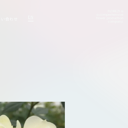
FLORE21 is
a comprehensive
EN
問い合わせ
flower production
company.