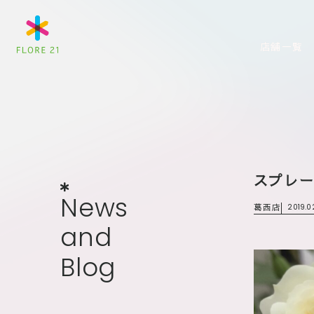
店舗一覧
スプレ
News
and
Blog
N
e
w
s
葛西店
2019.0
a
n
d
B
l
o
g