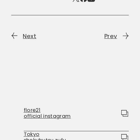
Next
Prev
flore21
official instagram
Tokyo