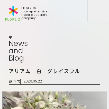
FLORE21 is
a comprehensive
メニュ
メニュ
flower production
company.
News
and
Blog
N
e
w
s
a
n
d
B
l
o
g
店舗一覧
アリアム 白 グレイスフル
BLOG
事業紹介
世田谷店
葛西店
2026.05.22
会社概要
大田本店
大田支店
FLORE
大田新店
STORY
Gallery
葛西店