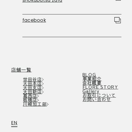
shokubutsu zufu
facebook
店舗一覧
BLOG
事業紹介
世田谷店
会社概要
大田本店
FLORE STORY
大田支店
Gallery
大田新店
お取引について
葛西店
お問い合わせ
板橋店
川崎加工部
EN