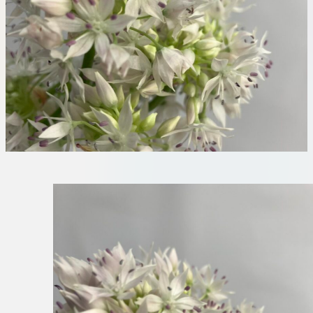
板橋店
お取引につ
川崎加工部
いて
お問い合わ
せ
EN
flore21
official instagram
Tokyo
shokubutsu zufu
facebook