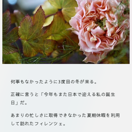
板橋店
お取引につ
川崎加工部
いて
お問い合わ
せ
EN
flore21
何事もなかったように3度目の冬が来る。
official instagram
正確に言うと「今年もまた日本で迎える私の誕生
日」だ。
Tokyo
shokubutsu zufu
あまりの忙しさに取得できなかった夏期休暇を利用
して訪れたフィレンツェ。
facebook