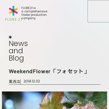
FLORE21 is
a comprehensive
メニュ
メニュ
flower production
company.
News
and
Blog
N
e
w
s
a
n
d
B
l
o
g
店舗一覧
WeekendFlower「フォセット」
BLOG
事業紹介
世田谷店
葛西店
2018.12.02
会社概要
大田本店
大田支店
FLORE
大田新店
STORY
Gallery
葛西店