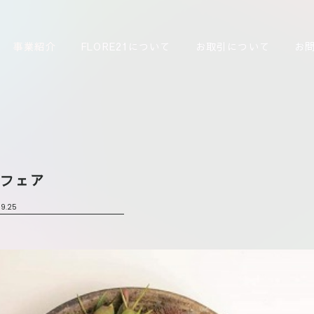
事業紹介
FLORE21について
お取引について
お
秋フェア
9.25