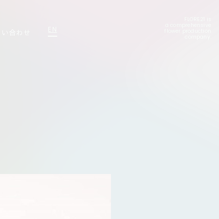
FLORE21 is
a comprehensive
EN
問い合わせ
flower production
company.