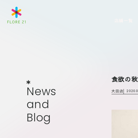
店舗一覧
食欲の
News
and
Blog
N
e
w
s
大田店
2020.0
a
n
d
B
l
o
g