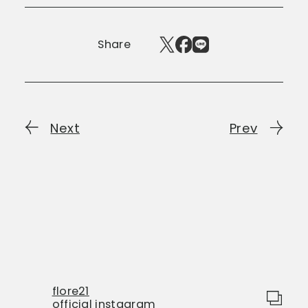
Share
Next
Prev
flore21
official instagram