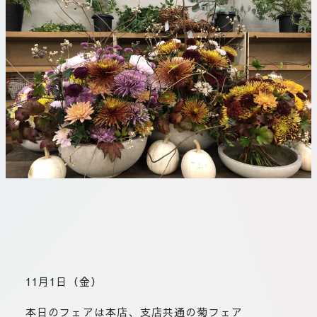
板橋店
お取引につ
川崎加工部
いて
お問い合わ
せ
EN
flore21
official instagram
Tokyo
shokubutsu zufu
11月1日（金）
facebook
本日のフェアは本店、支店共通の菊フェア