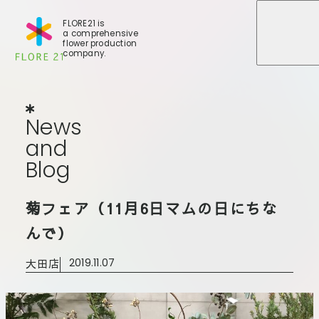
FLORE21 is
a comprehensive
メニュ
メニュ
flower production
company.
News
and
Blog
N
e
w
s
a
n
d
B
l
o
g
店舗一覧
菊フェア（11月6日マムの日にちな
BLOG
事業紹介
世田谷店
んで）
会社概要
大田本店
大田店
2019.11.07
大田支店
FLORE
大田新店
STORY
Gallery
葛西店