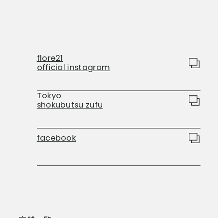
flore21
official instagram
Tokyo
shokubutsu zufu
facebook