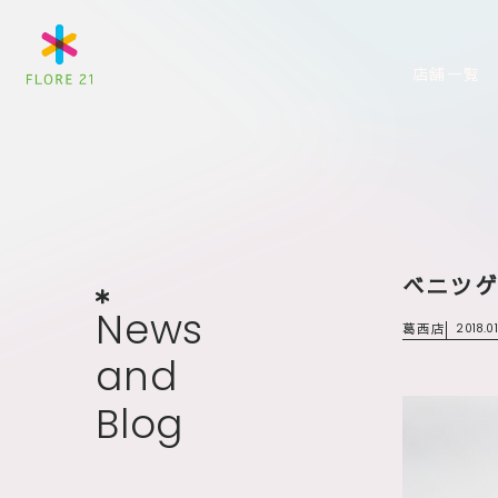
店舗一覧
ベニツ
News
and
Blog
N
e
w
s
葛西店
2018.0
a
n
d
B
l
o
g