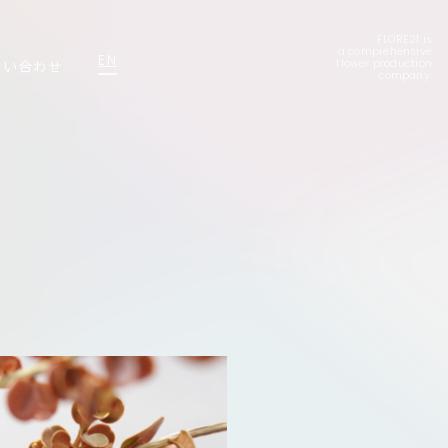
FLORE21 is
a comprehensive
EN
問い合わせ
flower production
company.