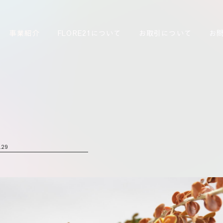
事業紹介
FLORE21について
お取引について
お
ゲ
1.29