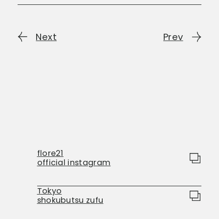
Next
Prev
flore21
official instagram
Tokyo
shokubutsu zufu