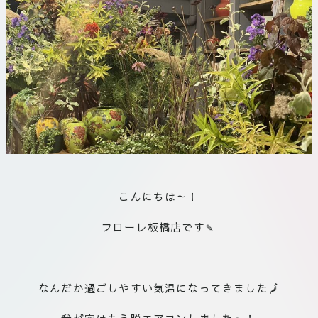
板橋店
お取引につ
川崎加工部
いて
お問い合わ
せ
EN
flore21
こんにちは～！
official instagram
フローレ板橋店です🍡
Tokyo
shokubutsu zufu
なんだか過ごしやすい気温になってきました🗾
facebook