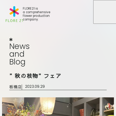
FLORE21 is
a comprehensive
メニュ
メニュ
flower production
company.
News
and
Blog
N
e
w
s
a
n
d
B
l
o
g
店舗一覧
”秋の枝物”フェア
BLOG
事業紹介
世田谷店
板橋店
2023.09.29
会社概要
大田本店
大田支店
FLORE
大田新店
STORY
Gallery
葛西店